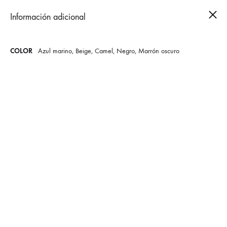
Cest
Información adicional
0
COLOR
Azul marino, Beige, Camel, Negro, Marrón oscuro
Bolso flecos rafia
35,00
€
Color