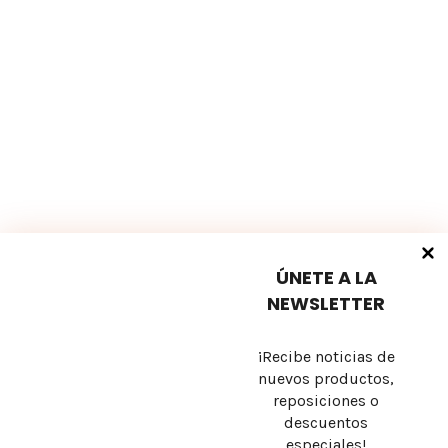
Aviso Legal
Política de cookies
Política de privacidad
Envío y Devoluciones
ÚNETE A LA
Términos y condiciones
Preguntas frecuentes
NEWSLETTER
¡Recibe noticias de
nuevos productos,
Sobre nosotros
reposiciones o
descuentos
Contacto
especiales!