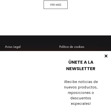
VER MÁS
Aviso Legal
Política de cookies
Política de privacidad
Envío y Devoluciones
ÚNETE A LA
Términos y condiciones
Preguntas frecuentes
NEWSLETTER
¡Recibe noticias de
nuevos productos,
Sobre nosotros
reposiciones o
descuentos
Contacto
especiales!