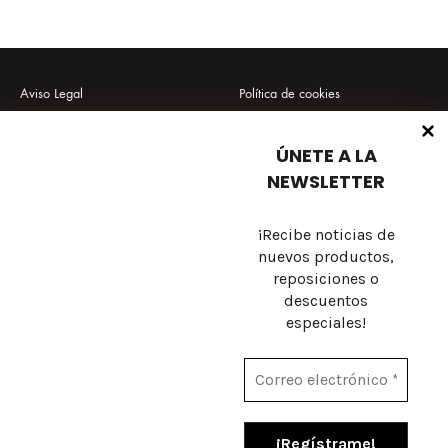
Aviso Legal
Política de cookies
Política de privacidad
Envío y Devoluciones
ÚNETE A LA
Términos y condiciones
Preguntas frecuentes
NEWSLETTER
¡Recibe noticias de
nuevos productos,
Sobre nosotros
reposiciones o
descuentos
Contacto
especiales!