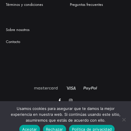
Términos y condiciones
Preguntas frecuentes
Sobre nosotros
Contacto
Facebook
Instagram
Usamos cookies para asegurar que te damos la mejor
experiencia en nuestra web. Si continúas usando este sitio,
©2021 Onyxay. Todos los derechos reservados.
Diseñado por Géiser
asumiremos que estás de acuerdo con ello.
Estudio
Aceptar
Rechazar
Política de privacidad