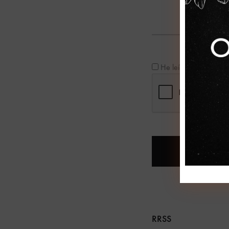
He leído y acepto la
RRSS