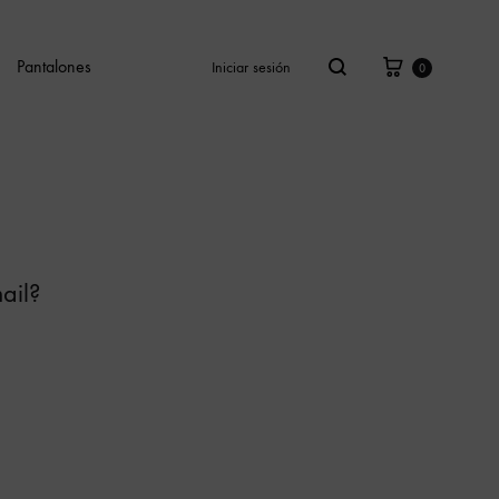
Cesta
Buscar
Pantalones
Iniciar sesión
0
ail?