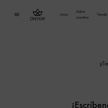
Sobre
Menu
Inicio
Tienda
nosotros
Onyxay
Moda
multimarca
¿Ti
¡Escríben