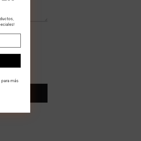
oductos,
eciales!
d
para más