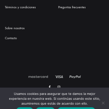
Términos y condiciones
Preguntas frecuentes
Sobre nosotros
Contacto
Facebook
Instagram
Usamos cookies para asegurar que te damos la mejor
experiencia en nuestra web. Si continúas usando este sitio,
©2021 Onyxay. Todos los derechos reservados.
Diseñado por Géiser
asumiremos que estás de acuerdo con ello.
Estudio