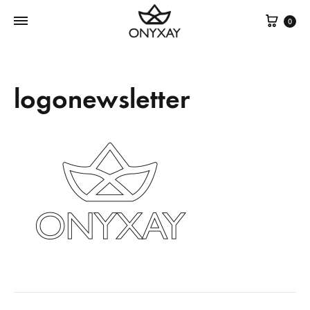
Cest
0
logonewsletter