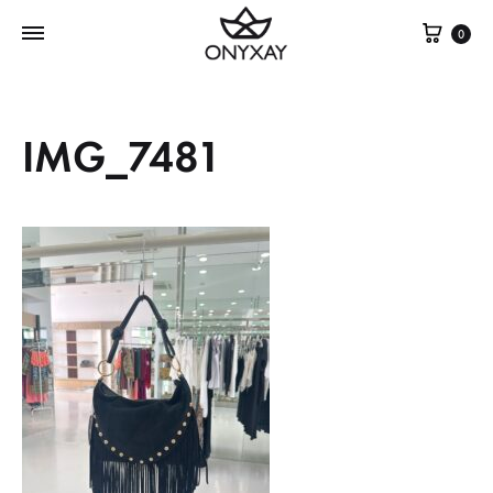
Cest
0
IMG_7481