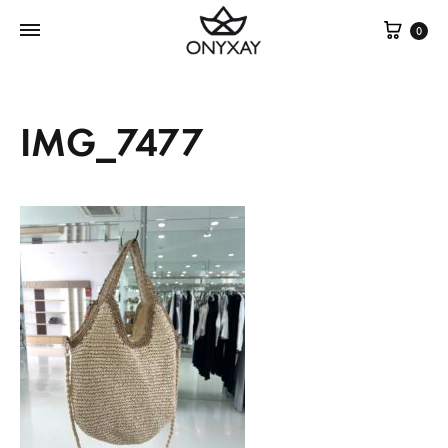
Cest
0
IMG_7477