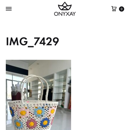
Cest
0
IMG_7429