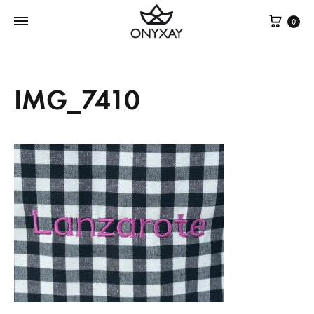
Cest
0
IMG_7410