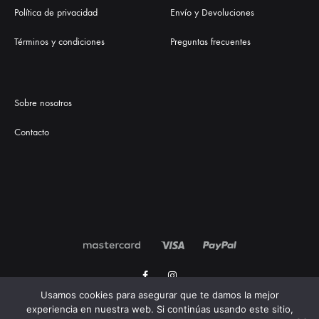
Política de privacidad
Envío y Devoluciones
Términos y condiciones
Preguntas frecuentes
Sobre nosotros
Contacto
Facebook
Instagram
Usamos cookies para asegurar que te damos la mejor
experiencia en nuestra web. Si continúas usando este sitio,
©2021 Onyxay. Todos los derechos reservados.
Diseñado por Géiser