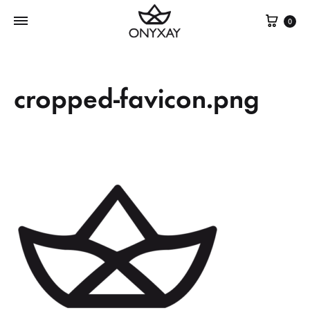
Cest
0
cropped-favicon.png