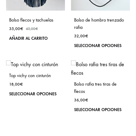
la
pág
Bolso flecos y tachuelas
Bolso de hombro trenzado
de
rafia
35,00
€
45,00
€
prod
32,00
€
AÑADIR AL CARRITO
Este
SELECCIONAR OPCIONES
prod
tien
múlt
Top vichy con cinturón
vari
Bolso rafia tres tiras de
18,00
€
Las
flecos
Este
SELECCIONAR OPCIONES
opci
36,00
€
producto
se
Este
SELECCIONAR OPCIONES
tiene
pue
prod
múltiples
eleg
tien
variantes.
en
múlt