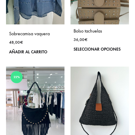
Bolso tachuelas
Sobrecamisa vaquera
36,00
€
48,00
€
Este
SELECCIONAR OPCIONES
AÑADIR AL CARRITO
prod
tien
múlt
22%
vari
Las
opci
se
pue
eleg
en