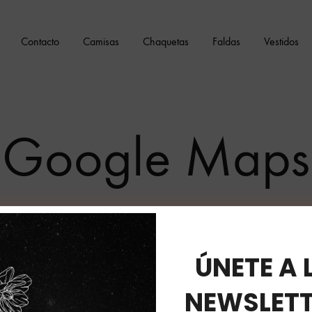
Contacto
Camisas
Chaquetas
Faldas
Vestidos
Google Maps
gle Cloud Project at https://console.cloud.google.com/project/
ÚNETE A 
s/gmp-get-started
NEWSLETT
DEFAULT MAP