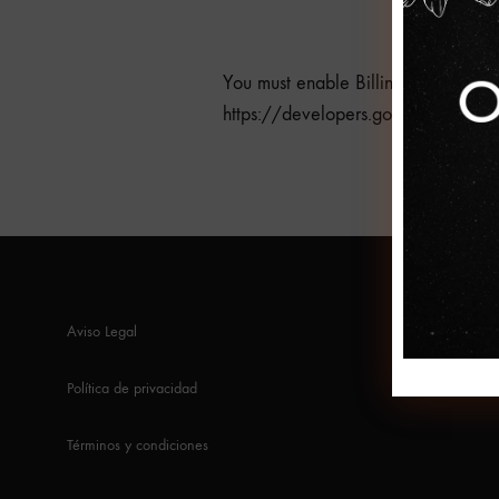
You must enable Billing on the Goo
https://developers.google.com/map
Aviso Legal
Política de privacidad
Términos y condiciones