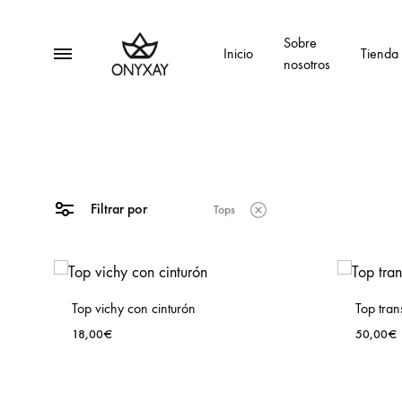
Sobre
Menu
Inicio
Tienda
nosotros
Onyxay
Moda
multimarca
Filtrar por
Tops
Top vichy con cinturón
Top tran
18,00
€
50,00
€