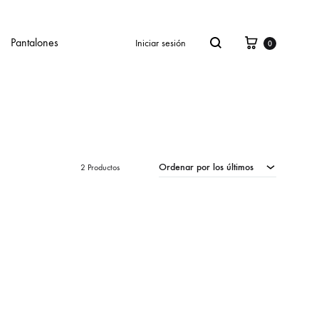
Cesta
Buscar
Pantalones
Iniciar sesión
0
Ordenar por los últimos
2 Productos