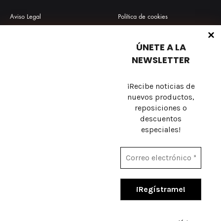
Aviso Legal
Política de cookies
Política de privacidad
Envío y Devoluciones
ÚNETE A LA
Términos y condiciones
Preguntas frecuentes
NEWSLETTER
¡Recibe noticias de
nuevos productos,
Sobre nosotros
reposiciones o
descuentos
Contacto
especiales!
Facebook
Instagram